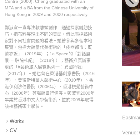
Centre (2000). Cheng graduated with an
MFA and a BA from the Chinese University of
Hong Kong in 2009 and 2000 respectively.
鄭淑宜一直專注軟雕塑創作。通過探索縫紉技
巧，把布料展現出不同的美態，借此表達藝術
家對不同社會問題的看法。她曾參與多個本地
展覽，包括大館當代美術館的「疫症都市：既
遠亦近」（2019年）；1a Space的「對話風
景--- 駐院札記」（2018年）；藝術推廣辦事
處的「#藝術旅人展覽系列一：異國符號」
（2017年）。她也曾在香港基創意書院（2016
年）、曼徹斯特華人藝術中心（2010年）、香
港伊利沙伯醫院（2006年）、香港視覺藝術中
心（2000年）等場館舉行個展。鄭淑宜2000年
畢業於香港中文大學藝術系，並於2009年取得
該校藝術碩士學位。
Eastma
Works
CV
Venue: 