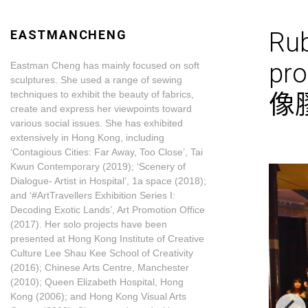
EASTMANCHENG
Ru
pr
Eastman Cheng has mainly focused on soft
sculptures. She used a range of sewing
techniques to exhibit the beauty of fabrics,
像
create and express her viewpoints toward
various social issues. She has exhibited
extensively in Hong Kong, including
‘Contagious Cities: Far Away, Too Close’, Tai
Kwun Contemporary (2019); ‘Scenery of
Dialogue- Artist in Hospital’, 1a space (2018);
and ‘#ArtTravellers Exhibition Series I:
Decoding Exotic Lands’, Art Promotion Office
(2017). Her solo projects have been
presented at Hong Kong Institute of Creative
Culture Lee Shau Kee School of Creativity
(2016); Chinese Arts Centre, Manchester
(2010); Queen Elizabeth Hospital, Hong
Kong (2006); and Hong Kong Visual Arts